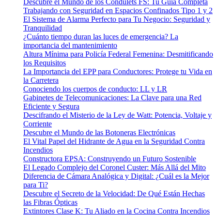
Descubre el Mundo de los Condulets FS: Tu Guía Completa
Trabajando con Seguridad en Espacios Confinados Tipo 1 y 2
El Sistema de Alarma Perfecto para Tu Negocio: Seguridad y
Tranquilidad
¿Cuánto tiempo duran las luces de emergencia? La
importancia del mantenimiento
Altura Mínima para Policía Federal Femenina: Desmitificando
los Requisitos
La Importancia del EPP para Conductores: Protege tu Vida en
la Carretera
Conociendo los cuerpos de conducto: LL y LR
Gabinetes de Telecomunicaciones: La Clave para una Red
Eficiente y Segura
Descifrando el Misterio de la Ley de Watt: Potencia, Voltaje y
Corriente
Descubre el Mundo de las Botoneras Electrónicas
El Vital Papel del Hidrante de Agua en la Seguridad Contra
Incendios
Constructora EPSA: Construyendo un Futuro Sostenible
El Legado Complejo del Coronel Custer: Más Allá del Mito
Diferencia de Cámara Analógica y Digital: ¿Cuál es la Mejor
para Ti?
Descubre el Secreto de la Velocidad: De Qué Están Hechas
las Fibras Ópticas
Extintores Clase K: Tu Aliado en la Cocina Contra Incendios