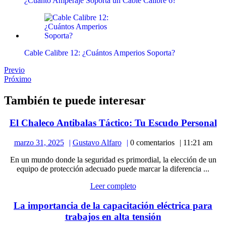
¿Cuánto Amperaje Soporta un Cable Calibre 6?
Cable Calibre 12: ¿Cuántos Amperios Soporta?
Navegación
Publicación
Previo
anterior:
Publicación
Próximo
de
siguiente:
entradas
También te puede interesar
El
El Chaleco Antibalas Táctico: Tu Escudo Personal
Ch
marzo
Gustavo
marzo 31, 2025
Gustavo Alfaro
0 comentarios
11:21 am
An
31,
Alfaro
Tá
En un mundo donde la seguridad es primordial, la elección de un
2025
T
equipo de protección adecuado puede marcar la diferencia ...
E
Leer
Leer completo
Pe
completo
La importancia de la capacitación eléctrica para
La
trabajos en alta tensión