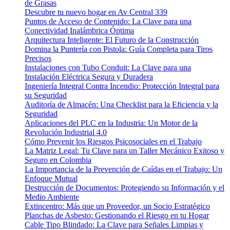
de Grasas
Descubre tu nuevo hogar en Av Central 339
Puntos de Acceso de Contenido: La Clave para una
Conectividad Inalámbrica Óptima
Arquitectura Inteligente: El Futuro de la Construcción
Domina la Puntería con Pistola: Guía Completa para Tiros
Precisos
Instalaciones con Tubo Conduit: La Clave para una
Instalación Eléctrica Segura y Duradera
Ingeniería Integral Contra Incendio: Protección Integral para
su Seguridad
Auditoría de Almacén: Una Checklist para la Eficiencia y la
Seguridad
Aplicaciones del PLC en la Industria: Un Motor de la
Revolución Industrial 4.0
Cómo Prevenir los Riesgos Psicosociales en el Trabajo
La Matriz Legal: Tu Clave para un Taller Mecánico Exitoso y
Seguro en Colombia
La Importancia de la Prevención de Caídas en el Trabajo: Un
Enfoque Mutual
Destrucción de Documentos: Protegiendo su Información y el
Medio Ambiente
Extincentro: Más que un Proveedor, un Socio Estratégico
Planchas de Asbesto: Gestionando el Riesgo en tu Hogar
Cable Tipo Blindado: La Clave para Señales Limpias y