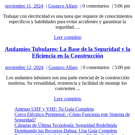
importancia
noviembre
Gustavo
noviembre 11, 2024
Gustavo Alfaro
0 comentarios
5:06 pm
de
11,
Alfaro
la
Trabajar con electricidad es una tarea que requiere de conocimientos
2024
capacitación
específicos y habilidades para evitar accidentes y garantizar la
eléctrica
seguridad. ...
para
Leer
Leer completo
trabajos
completo
en
Andamios Tubulares: La Base de la Seguridad y la
alta
Andamios
Eficiencia en la Construcción
tensión
Tubulares:
noviembre
Gustavo
noviembre 12, 2024
Gustavo Alfaro
0 comentarios
5:00 pm
La
12,
Alfaro
Base
Los andamios tubulares son una parte esencial de la construcción
2024
de
moderna. Su versatilidad, resistencia y facilidad de montaje los
la
convierten ...
Seguridad
Leer
Leer completo
y
completo
la
Antenas UHF y VHF: Tu Guía Completa
Cerco Eléctrico Perimetral: ¿Cómo Funciona este Sistema de
Eficiencia
Seguridad?
en
Cámaras de Última Tecnología: Seguridad Redefinida
la
Dominando tus Recursos Dahua: Una Guía Completa
Construcció