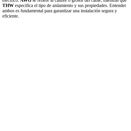
eléctrico.
AWG
se refiere al calibre o grosor del cable, mientras que
THW
especifica el tipo de aislamiento y sus propiedades. Entender
ambos es fundamental para garantizar una instalación segura y
eficiente.