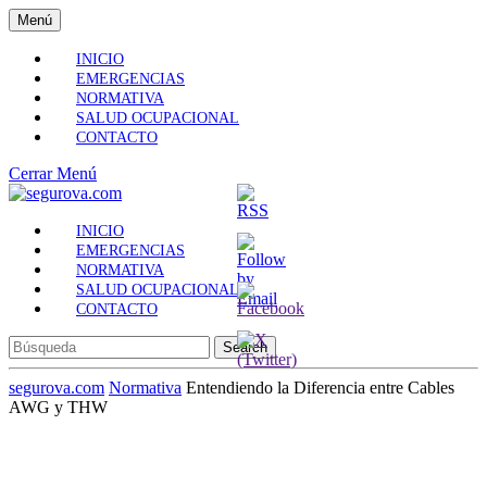
Skip
Menú
Menú
to
content
INICIO
Skip
EMERGENCIAS
to
NORMATIVA
Content
SALUD OCUPACIONAL
CONTACTO
Cerrar
Cerrar Menú
Menú
INICIO
EMERGENCIAS
NORMATIVA
SALUD OCUPACIONAL
CONTACTO
Search
for:
segurova.com
Normativa
Entendiendo la Diferencia entre Cables
AWG y THW