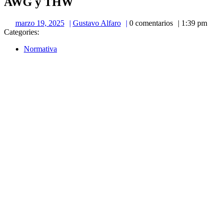
AWG y THW
marzo
Gustavo
marzo 19, 2025
Gustavo Alfaro
0 comentarios
1:39 pm
19,
Alfaro
Categories:
2025
Normativa