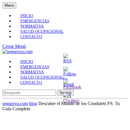
Skip
Menú
Menú
to
content
INICIO
Skip
EMERGENCIAS
to
NORMATIVA
Content
SALUD OCUPACIONAL
CONTACTO
Cerrar
Cerrar Menú
Menú
INICIO
EMERGENCIAS
NORMATIVA
SALUD OCUPACIONAL
CONTACTO
Search
for:
segurova.com
blog
Descubre el Mundo de los Condulets FS: Tu
Guía Completa