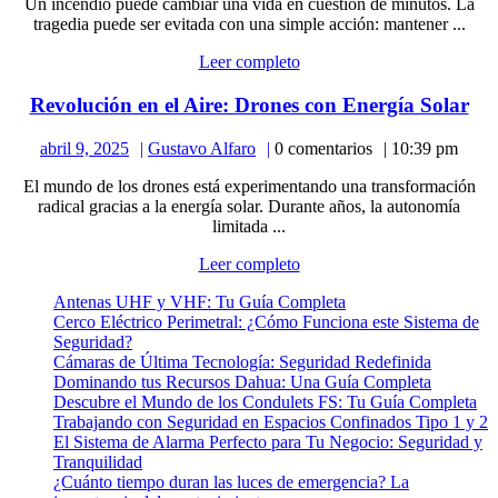
Un incendio puede cambiar una vida en cuestión de minutos. La
2025
de
tragedia puede ser evitada con una simple acción: mantener ...
Humo:
Leer
Leer completo
Salvar
completo
Vidas
Re
Revolución en el Aire: Drones con Energía Solar
con
en
un
abril
Gustavo
abril 9, 2025
Gustavo Alfaro
0 comentarios
10:39 pm
el
Poco
9,
Alfaro
Air
El mundo de los drones está experimentando una transformación
2025
de
Dr
radical gracias a la energía solar. Durante años, la autonomía
Atenció
co
limitada ...
En
Leer
Leer completo
Sol
completo
Antenas UHF y VHF: Tu Guía Completa
Cerco Eléctrico Perimetral: ¿Cómo Funciona este Sistema de
Seguridad?
Cámaras de Última Tecnología: Seguridad Redefinida
Dominando tus Recursos Dahua: Una Guía Completa
Descubre el Mundo de los Condulets FS: Tu Guía Completa
Trabajando con Seguridad en Espacios Confinados Tipo 1 y 2
El Sistema de Alarma Perfecto para Tu Negocio: Seguridad y
Tranquilidad
¿Cuánto tiempo duran las luces de emergencia? La