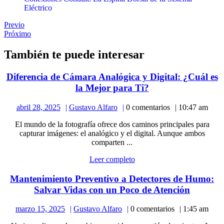
Eléctrico
Navegación
Publicación
Previo
anterior:
Publicación
Próximo
de
siguiente:
entradas
También te puede interesar
Diferencia de Cámara Analógica y Digital: ¿Cuál es
Diferencia
la Mejor para Ti?
de
abril
Gustavo
abril 28, 2025
Gustavo Alfaro
0 comentarios
10:47 am
Cámara
28,
Alfaro
Analógica
El mundo de la fotografía ofrece dos caminos principales para
2025
y
capturar imágenes: el analógico y el digital. Aunque ambos
Digital:
comparten ...
¿Cuál
Leer
Leer completo
es
completo
la
Mantenimiento Preventivo a Detectores de Humo:
Mejor
Manteni
Salvar Vidas con un Poco de Atención
para
Prevent
Ti?
marzo
Gustavo
marzo 15, 2025
Gustavo Alfaro
0 comentarios
1:45 am
a
15,
Alfaro
Detector