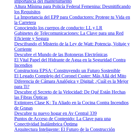
importancia del mantenimiento
Altura Mínima para Policía Federal Femenina: Desmitificando
los Requisitos
La Importancia del EPP para Conductores: Protege tu Vida en
la Carretera
Conociendo los cuerpos de conducto: LL y LR
Gabinetes de Telecomunicaciones: La Clave para una Red
Eficiente y Segura
Descifrando el Misterio de la Ley de Watt: Potencia, Voltaje y
Corriente
Descubre el Mundo de las Botoneras Electrónicas
El Vital Papel del Hidrante de Agua en la Seguridad Contra
Incendios
Constructora EPSA: Construyendo un Futuro Sostenible
El Legado Complejo del Coronel Custer: Más Allá del Mito
Diferencia de Cámara Analógica y Digital: ¿Cuál es la Mejor
para Ti?
Descubre el Secreto de la Velocidad: De Qué Están Hechas
las Fibras Ópticas
Extintores Clase K: Tu Aliado en la Cocina Contra Incendios
de Grasas
Descubre tu nuevo hogar en Av Central 339
Puntos de Acceso de Contenido: La Clave para una
Conectividad Inalámbrica Óptima
Arquitectura Inteligente: El Futuro de la Construcción