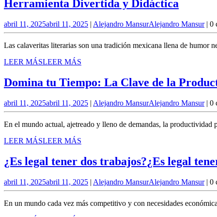
Herramienta Divertida y Didáctica
abril 11, 2025
abril 11, 2025
|
Alejandro Mansur
Alejandro Mansur
|
0 
Las calaveritas literarias son una tradición mexicana llena de humor n
LEER MÁS
LEER MÁS
Domina tu Tiempo: La Clave de la Product
abril 11, 2025
abril 11, 2025
|
Alejandro Mansur
Alejandro Mansur
|
0 
En el mundo actual, ajetreado y lleno de demandas, la productividad 
LEER MÁS
LEER MÁS
¿Es legal tener dos trabajos?
¿Es legal tene
abril 11, 2025
abril 11, 2025
|
Alejandro Mansur
Alejandro Mansur
|
0 
En un mundo cada vez más competitivo y con necesidades económicas ap