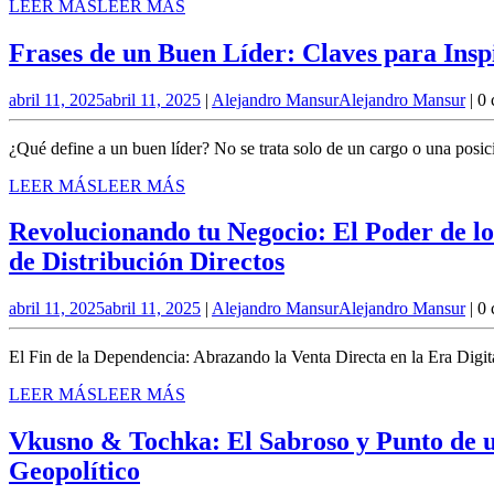
LEER MÁS
LEER MÁS
Frases de un Buen Líder: Claves para Ins
abril 11, 2025
abril 11, 2025
|
Alejandro Mansur
Alejandro Mansur
|
0 
¿Qué define a un buen líder? No se trata solo de un cargo o una posic
LEER MÁS
LEER MÁS
Revolucionando tu Negocio: El Poder de lo
de Distribución Directos
abril 11, 2025
abril 11, 2025
|
Alejandro Mansur
Alejandro Mansur
|
0 
El Fin de la Dependencia: Abrazando la Venta Directa en la Era Digit
LEER MÁS
LEER MÁS
Vkusno & Tochka: El Sabroso y Punto de 
Geopolítico