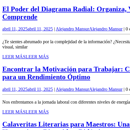
El Poder del Diagrama Radial: Organiza,
Comprende
abril 11, 2025
abril 11, 2025
|
Alejandro Mansur
Alejandro Mansur
|
0 
¿Te sientes abrumado por la complejidad de la información? ¿Necesitas
visual, similar
LEER MÁS
LEER MÁS
Encontrar la Motivación para Trabajar: 
para un Rendimiento Óptimo
abril 11, 2025
abril 11, 2025
|
Alejandro Mansur
Alejandro Mansur
|
0 
Nos enfrentamos a la jornada laboral con diferentes niveles de energía
LEER MÁS
LEER MÁS
Calaveritas Literarias para Maestros: Un