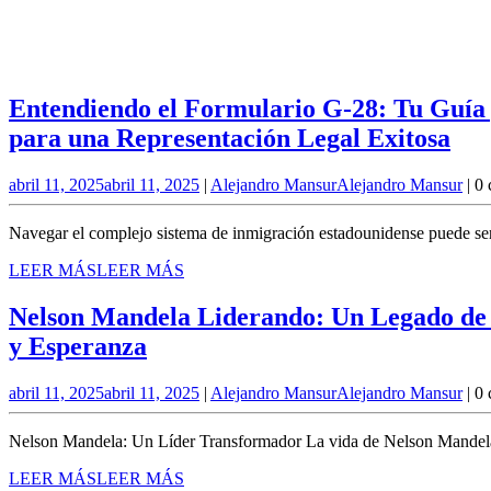
Entendiendo el Formulario G-28: Tu Guía 
para una Representación Legal Exitosa
abril 11, 2025
abril 11, 2025
|
Alejandro Mansur
Alejandro Mansur
|
0 
Navegar el complejo sistema de inmigración estadounidense puede ser
LEER MÁS
LEER MÁS
Nelson Mandela Liderando: Un Legado de 
y Esperanza
abril 11, 2025
abril 11, 2025
|
Alejandro Mansur
Alejandro Mansur
|
0 
Nelson Mandela: Un Líder Transformador La vida de Nelson Mandela fu
LEER MÁS
LEER MÁS