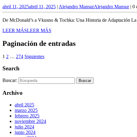
abril 11, 2025
abril 11, 2025
|
Alejandro Mansur
Alejandro Mansur
|
0 
De McDonald’s a Vkusno & Tochka: Una Historia de Adaptación La caí
LEER MÁS
LEER MÁS
Paginación de entradas
1
2
…
274
Siguientes
Search
Buscar:
Archivo
abril 2025
marzo 2025
febrero 2025
noviembre 2024
julio 2024
junio 2024