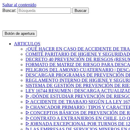
Saltar al contenido
Buscar:
Botón de apertura
ARTICULOS
¿QUÉ HACER EN CASO DE ACCIDENTE DE TR
COMITÉ PARITARIO DE HIGIENE Y SEGURIDAD
DECRETO 40 PREVENCIÓN DE RIESGOS (RESUM
FORMATO DE MATRIZ DE RIESGO PARA DESC
PELIGROS DEL AMONIO CUATERNARIO | DES
DESCARGAR PROGRAMAS DE PREVENCIÓN DE
REGLAMENTO INTERNO DE HIGIENE Y SEGURI
SISTEMA DE GESTIÓN DE PREVENCIÓN DE RIESG
LEY 16744 RESUMEN | DESCARGA ACTUALIZA
ᐅ ¿DÓNDE ESTUDIAR PREVENCIÓN DE RIESGO
ᐅ ACCIDENTE DE TRABAJO SEGÚN LA LEY 167
ᐅ CHANCADOR PRIMARIO | TIPOS Y CARACTE
ᐅ CONCEPTOS BÁSICOS DE PREVENCIÓN DE 
ᐅ CONTRATO A EXTRANJEROS EN CHILE, LO 
ᐅ JORNADA EXCEPCIONAL POR TURNOS DE 1
ᐅ LAS EMPRESAS DE SERVICIOS MINEROS EN 