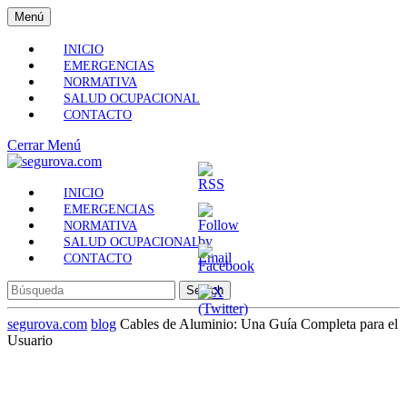
Skip
Menú
Menú
to
content
INICIO
Skip
EMERGENCIAS
to
NORMATIVA
Content
SALUD OCUPACIONAL
CONTACTO
Cerrar
Cerrar Menú
Menú
INICIO
EMERGENCIAS
NORMATIVA
SALUD OCUPACIONAL
CONTACTO
Search
for:
segurova.com
blog
Cables de Aluminio: Una Guía Completa para el
Usuario