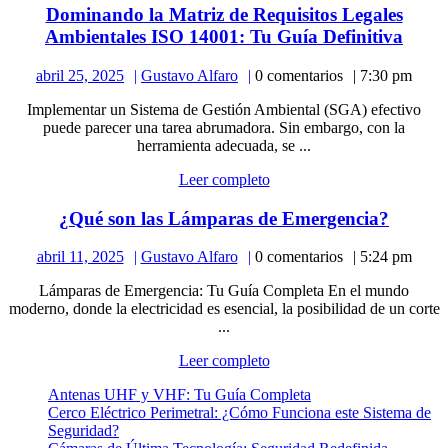
Dominando la Matriz de Requisitos Legales
Domi
Ambientales ISO 14001: Tu Guía Definitiva
la
abril
Gustavo
abril 25, 2025
Gustavo Alfaro
0 comentarios
7:30 pm
Matri
25,
Alfaro
de
Implementar un Sistema de Gestión Ambiental (SGA) efectivo
2025
Requi
puede parecer una tarea abrumadora. Sin embargo, con la
Legal
herramienta adecuada, se ...
Ambie
Leer
Leer completo
ISO
completo
1400
¿Qué
¿Qué son las Lámparas de Emergencia?
Tu
son
Guía
abril
Gustavo
abril 11, 2025
Gustavo Alfaro
0 comentarios
5:24 pm
las
11,
Alfaro
Defin
Lámpa
Lámparas de Emergencia: Tu Guía Completa En el mundo
2025
de
moderno, donde la electricidad es esencial, la posibilidad de un corte
Emerge
...
Leer
Leer completo
completo
Antenas UHF y VHF: Tu Guía Completa
Cerco Eléctrico Perimetral: ¿Cómo Funciona este Sistema de
Seguridad?