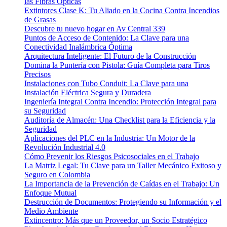
las Fibras Ópticas
Extintores Clase K: Tu Aliado en la Cocina Contra Incendios
de Grasas
Descubre tu nuevo hogar en Av Central 339
Puntos de Acceso de Contenido: La Clave para una
Conectividad Inalámbrica Óptima
Arquitectura Inteligente: El Futuro de la Construcción
Domina la Puntería con Pistola: Guía Completa para Tiros
Precisos
Instalaciones con Tubo Conduit: La Clave para una
Instalación Eléctrica Segura y Duradera
Ingeniería Integral Contra Incendio: Protección Integral para
su Seguridad
Auditoría de Almacén: Una Checklist para la Eficiencia y la
Seguridad
Aplicaciones del PLC en la Industria: Un Motor de la
Revolución Industrial 4.0
Cómo Prevenir los Riesgos Psicosociales en el Trabajo
La Matriz Legal: Tu Clave para un Taller Mecánico Exitoso y
Seguro en Colombia
La Importancia de la Prevención de Caídas en el Trabajo: Un
Enfoque Mutual
Destrucción de Documentos: Protegiendo su Información y el
Medio Ambiente
Extincentro: Más que un Proveedor, un Socio Estratégico