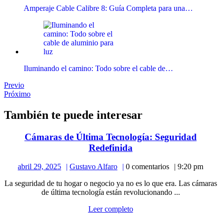
Amperaje Cable Calibre 8: Guía Completa para una…
Iluminando el camino: Todo sobre el cable de…
Navegación
Publicación
Previo
anterior:
Publicación
Próximo
de
siguiente:
entradas
También te puede interesar
Cámaras de Última Tecnología: Seguridad
Cámaras
Redefinida
de
abril
Gustavo
abril 29, 2025
Gustavo Alfaro
0 comentarios
9:20 pm
Última
29,
Alfaro
Tecnología:
La seguridad de tu hogar o negocio ya no es lo que era. Las cámaras
2025
Seguridad
de última tecnología están revolucionando ...
Redefinida
Leer
Leer completo
completo