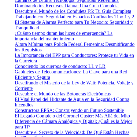
Cámaras de Última Tecnología: Seguridad Redefinida
Dominando tus Recursos Dahua: Una Guía Completa
Descubre el Mundo de los Condulets FS: Tu Guía Completa
Trabajando con Seguridad en Espacios Confinados Tipo 1 y 2
El Sistema de Alarma Perfecto para Tu Negocio: Seguridad y
Tranquilidad
¿Cuánto tiempo duran las luces de emergencia? La
importancia del mantenimiento
Altura Mínima para Policía Federal Femenina: Desmitificando
los Requisitos
La Importancia del EPP para Conductores: Protege tu Vida en
la Carretera
Conociendo los cuerpos de conducto: LL y LR
Gabinetes de Telecomunicaciones: La Clave para una Red
Eficiente y Segura
Descifrando el Misterio de la Ley de Watt: Potencia, Voltaje y
Corriente
Descubre el Mundo de las Botoneras Electrónicas
El Vital Papel del Hidrante de Agua en la Seguridad Contra
Incendios
Constructora EPSA: Construyendo un Futuro Sostenible
El Legado Complejo del Coronel Custer: Más Allá del Mito
Diferencia de Cámara Analógica y Digital: ¿Cuál es la Mejor
para Ti?
Descubre el Secreto de la Velocidad: De Qué Están Hechas