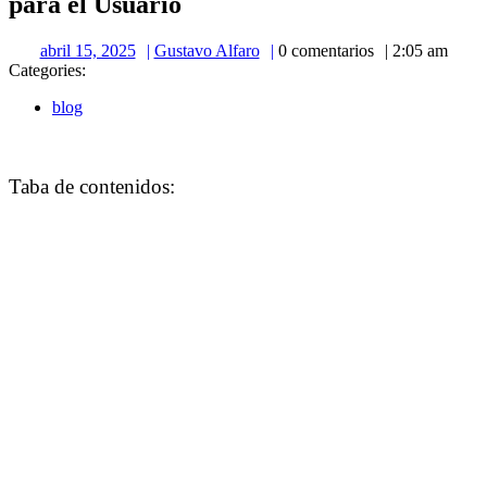
para el Usuario
abril
Gustavo
abril 15, 2025
Gustavo Alfaro
0 comentarios
2:05 am
15,
Alfaro
Categories:
2025
blog
Taba de contenidos: