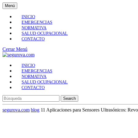
Skip
Menú
Menú
to
content
INICIO
Skip
EMERGENCIAS
to
NORMATIVA
Content
SALUD OCUPACIONAL
CONTACTO
Cerrar
Cerrar Menú
Menú
INICIO
EMERGENCIAS
NORMATIVA
SALUD OCUPACIONAL
CONTACTO
Search
for:
segurova.com
blog
11 Aplicaciones para Sensores Ultrasónicos: Revol