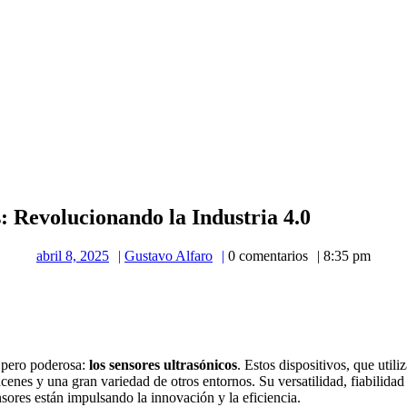
: Revolucionando la Industria 4.0
abril
Gustavo
abril 8, 2025
Gustavo Alfaro
0 comentarios
8:35 pm
8,
Alfaro
2025
a pero poderosa:
los sensores ultrasónicos
. Estos dispositivos, que util
cenes y una gran variedad de otros entornos. Su versatilidad, fiabilidad
ores están impulsando la innovación y la eficiencia.