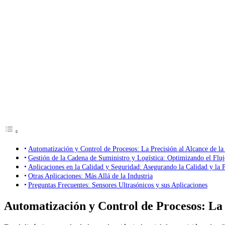
Automatización y Control de Procesos: La Precisión al Alcance de l
Gestión de la Cadena de Suministro y Logística: Optimizando el Fluj
Aplicaciones en la Calidad y Seguridad: Asegurando la Calidad y la 
Otras Aplicaciones: Más Allá de la Industria
Preguntas Frecuentes: Sensores Ultrasónicos y sus Aplicaciones
Automatización y Control de Procesos: La 