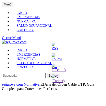
Skip
Menú
Menú
to
content
INICIO
Skip
EMERGENCIAS
to
NORMATIVA
Content
SALUD OCUPACIONAL
CONTACTO
Cerrar
Cerrar Menú
Menú
INICIO
EMERGENCIAS
NORMATIVA
SALUD OCUPACIONAL
CONTACTO
Search
for:
segurova.com
Normativa
El Arte del Orden Cable UTP: Guía
Completa para Conexiones Perfectas