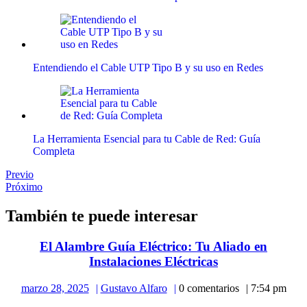
Entendiendo el Cable UTP Tipo B y su uso en Redes
La Herramienta Esencial para tu Cable de Red: Guía
Completa
Navegación
Publicación
Previo
anterior:
Publicación
Próximo
de
siguiente:
entradas
También te puede interesar
El Alambre Guía Eléctrico: Tu Aliado en
El
Instalaciones Eléctricas
Alambre
marzo
Gustavo
marzo 28, 2025
Gustavo Alfaro
0 comentarios
7:54 pm
Guía
28,
Alfaro
Eléctrico: