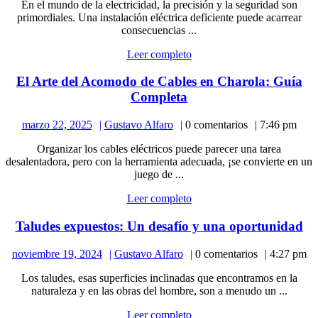
En el mundo de la electricidad, la precisión y la seguridad son
2025
Tu
primordiales. Una instalación eléctrica deficiente puede acarrear
Aliado
consecuencias ...
en
Leer
Leer completo
Instalaciones
completo
Eléctricas
El Arte del Acomodo de Cables en Charola: Guía
El
Completa
Arte
marzo
Gustavo
marzo 22, 2025
Gustavo Alfaro
0 comentarios
7:46 pm
del
22,
Alfaro
Acomodo
Organizar los cables eléctricos puede parecer una tarea
2025
de
desalentadora, pero con la herramienta adecuada, ¡se convierte en un
Cables
juego de ...
en
Leer
Leer completo
Charola:
completo
Guía
Ta
Taludes expuestos: Un desafío y una oportunidad
Completa
ex
noviembre
Gustavo
noviembre 19, 2024
Gustavo Alfaro
0 comentarios
4:27 pm
U
19,
Alfaro
de
Los taludes, esas superficies inclinadas que encontramos en la
2024
y
naturaleza y en las obras del hombre, son a menudo un ...
un
Leer
Leer completo