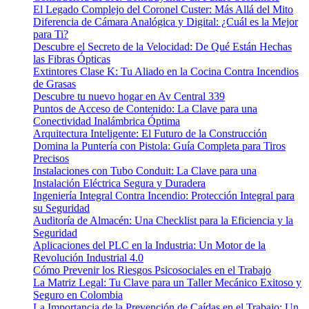
El Legado Complejo del Coronel Custer: Más Allá del Mito
Diferencia de Cámara Analógica y Digital: ¿Cuál es la Mejor
para Ti?
Descubre el Secreto de la Velocidad: De Qué Están Hechas
las Fibras Ópticas
Extintores Clase K: Tu Aliado en la Cocina Contra Incendios
de Grasas
Descubre tu nuevo hogar en Av Central 339
Puntos de Acceso de Contenido: La Clave para una
Conectividad Inalámbrica Óptima
Arquitectura Inteligente: El Futuro de la Construcción
Domina la Puntería con Pistola: Guía Completa para Tiros
Precisos
Instalaciones con Tubo Conduit: La Clave para una
Instalación Eléctrica Segura y Duradera
Ingeniería Integral Contra Incendio: Protección Integral para
su Seguridad
Auditoría de Almacén: Una Checklist para la Eficiencia y la
Seguridad
Aplicaciones del PLC en la Industria: Un Motor de la
Revolución Industrial 4.0
Cómo Prevenir los Riesgos Psicosociales en el Trabajo
La Matriz Legal: Tu Clave para un Taller Mecánico Exitoso y
Seguro en Colombia
La Importancia de la Prevención de Caídas en el Trabajo: Un