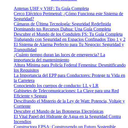
op
completo
Antenas UHF y VHF: Tu Guía Completa
Cerco Eléctrico Perimetral: ¿Cómo Funciona este Sistema de
Seguridad?
Cámaras de Última Tecnología: Seguridad Redefinida
Dominando tus Recursos Dahua: Una Guía Completa
Descubre el Mundo de los Condulets FS: Tu Guía Completa
Trabajando con Seguridad en Espacios Confinados Tipo 1 y 2
El Sistema de Alarma Perfecto para Tu Negocio: Seguridad y
Tranquilidad
¿Cuánto tiempo duran las luces de emergencia? La
importancia del mantenimiento
Altura Mínima para Policía Federal Femenina: Desmitificando
los Requisitos
La Importancia del EPP para Conductores: Protege tu Vida en
la Carretera
Conociendo los cuerpos de conducto: LL y LR
Gabinetes de Telecomunicaciones: La Clave para una Red
Eficiente y Segura
Descifrando el Misterio de la Ley de Watt: Potencia, Voltaje y
Corriente
Descubre el Mundo de las Botoneras Electrónicas
El Vital Papel del Hidrante de Agua en la Seguridad Contra
Incendios
Constructora EPSA: Construyendo un Futuro Sostenible