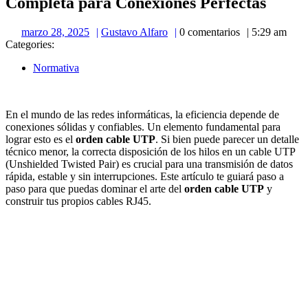
Completa para Conexiones Perfectas
marzo
Gustavo
marzo 28, 2025
Gustavo Alfaro
0 comentarios
5:29 am
28,
Alfaro
Categories:
2025
Normativa
En el mundo de las redes informáticas, la eficiencia depende de
conexiones sólidas y confiables. Un elemento fundamental para
lograr esto es el
orden cable UTP
. Si bien puede parecer un detalle
técnico menor, la correcta disposición de los hilos en un cable UTP
(Unshielded Twisted Pair) es crucial para una transmisión de datos
rápida, estable y sin interrupciones. Este artículo te guiará paso a
paso para que puedas dominar el arte del
orden cable UTP
y
construir tus propios cables RJ45.