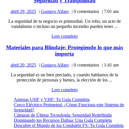
El
Seguridad y Tranquilidad
Sistema
abril
Gustavo
abril 29, 2025
Gustavo Alfaro
0 comentarios
7:01 am
de
29,
Alfaro
Alarma
La seguridad de tu negocio es primordial. Un robo, un acto de
2025
Perfecto
vandalismo o incluso un pequeño incendio pueden tener ...
para
Leer
Leer completo
Tu
completo
Negocio:
Materiales para Blindaje: Protegiendo lo que más
Seguridad
Materiales
importa
y
para
Tranquilidad
abril
Gustavo
abril 20, 2025
Gustavo Alfaro
0 comentarios
1:41 am
Blindaje:
20,
Alfaro
Protegiendo
La seguridad es un bien preciado, y cuando hablamos de la
2025
lo
protección de personas y bienes, la elección de los ...
que
Leer
Leer completo
más
completo
importa
Antenas UHF y VHF: Tu Guía Completa
Cerco Eléctrico Perimetral: ¿Cómo Funciona este Sistema de
Seguridad?
Cámaras de Última Tecnología: Seguridad Redefinida
Dominando tus Recursos Dahua: Una Guía Completa
Descubre el Mundo de los Condulets FS: Tu Guía Completa