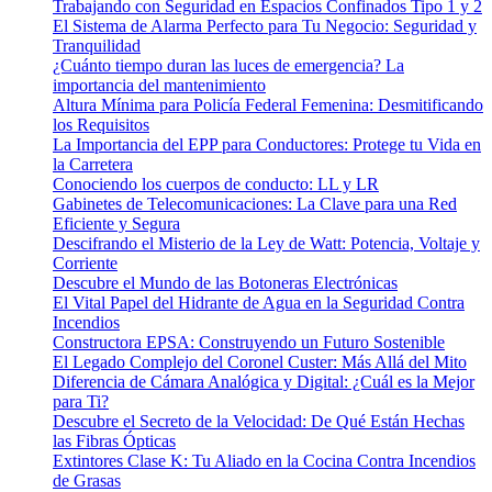
Trabajando con Seguridad en Espacios Confinados Tipo 1 y 2
El Sistema de Alarma Perfecto para Tu Negocio: Seguridad y
Tranquilidad
¿Cuánto tiempo duran las luces de emergencia? La
importancia del mantenimiento
Altura Mínima para Policía Federal Femenina: Desmitificando
los Requisitos
La Importancia del EPP para Conductores: Protege tu Vida en
la Carretera
Conociendo los cuerpos de conducto: LL y LR
Gabinetes de Telecomunicaciones: La Clave para una Red
Eficiente y Segura
Descifrando el Misterio de la Ley de Watt: Potencia, Voltaje y
Corriente
Descubre el Mundo de las Botoneras Electrónicas
El Vital Papel del Hidrante de Agua en la Seguridad Contra
Incendios
Constructora EPSA: Construyendo un Futuro Sostenible
El Legado Complejo del Coronel Custer: Más Allá del Mito
Diferencia de Cámara Analógica y Digital: ¿Cuál es la Mejor
para Ti?
Descubre el Secreto de la Velocidad: De Qué Están Hechas
las Fibras Ópticas
Extintores Clase K: Tu Aliado en la Cocina Contra Incendios
de Grasas