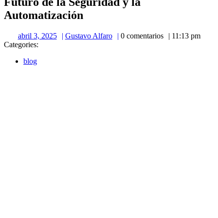
Futuro de la Seguridad y la
Automatización
abril
Gustavo
abril 3, 2025
Gustavo Alfaro
0 comentarios
11:13 pm
3,
Alfaro
Categories:
2025
blog