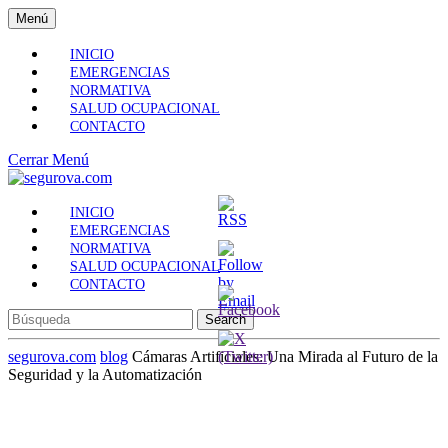
Skip
Menú
Menú
to
content
INICIO
Skip
EMERGENCIAS
to
NORMATIVA
Content
SALUD OCUPACIONAL
CONTACTO
Cerrar
Cerrar Menú
Menú
INICIO
EMERGENCIAS
NORMATIVA
SALUD OCUPACIONAL
CONTACTO
Search
for:
segurova.com
blog
Cámaras Artificiales: Una Mirada al Futuro de la
Seguridad y la Automatización