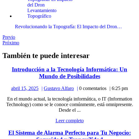
Revolucionando la Topografía: El Impacto del Dron…
Navegación
Publicación
Previo
anterior:
Publicación
Próximo
de
siguiente:
entradas
También te puede interesar
Introducción a la Tecnología Informática: Un
Introducción
Mundo de Posibilidades
a
abril
Gustavo
abril 15, 2025
Gustavo Alfaro
0 comentarios
6:25 pm
la
15,
Alfaro
Tecnología
En el mundo actual, la tecnología informática, o IT (Information
2025
Informática:
Technology) como se le conoce comúnmente, está omnipresente.
Un
Desde el ...
Mundo
Leer
Leer completo
de
completo
Posibilidades
El Sistema de Alarma Perfecto para Tu Negocio: